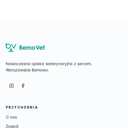
Przed zabiegiem
Cennik
Blog
Praca
Nowoczesna opieka weterynaryjna z sercem.
Warszawskie Bemowo.
Kontakt
PRZYCHODNIA
O nas
Zespół