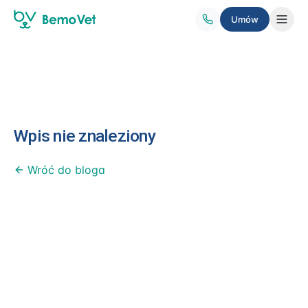
Umów
PRZYCHODNIA
O nas
Zespół
Wpis nie znaleziony
Placówki
Wróć do bloga
FAQ
USŁUGI
Specjalizacje
Wizyty domowe