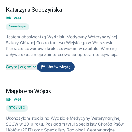
Katarzyna Sobczyńska
lek. wet.
Neurologia
Jestem absolwentką Wydziału Medycyny Weterynaryjnej
Szkoły Głównej Gospodarstwa Wiejskiego w Warszawie.
Pierwsze zawodowe kroki stawiałam w szpitalu. W miarę
upływu czasu moje zainteresowania oprócz intensywnej
terapii i interny rozszerzyłam o neurologię. W 2012 roku
odbyłam miesięczny staż u Dipl. DCVN dr Marcina Wrzoska
Czytaj więcej
Umów wizytę
w Klinice Chorób Psów i Kotów na Wydziale Medycyny
Weterynaryjnej Uniwersytetu Przyrodniczego we Wrocławiu.
Nieustannie poszerzam i uzupełniam swoją wiedzę,
uczestnicząc w licznych warsztatach, szkoleniach
Magdalena Wójcik
i konferencjach neurologicznych. W 2016 roku ukończyłam
lek. wet.
Specjalizacyjne Studium Podyplomowe z zakresu: Choroby
psów i kotów na Wydziale Medycyny Weterynaryjnej
RTG / USG
Uniwersytetu Przyrodniczego we Wrocławiu. W 2018 roku
Ukończyłam studia na Wydziale Medycyny Weterynaryjnej
ukończyłam dwutygodniowy kurs „Brain Camp” w Bolonii –
SGGW w 2010 roku. Posiadam tytuł Specjalisty Chorób Psów
Veterinary Advanced Diagnostic Imaging Course and
i Kotów (2017) oraz Specjalisty Radiologii Weterynaryjnej
Veterinary Neuroscience Advanced Course.