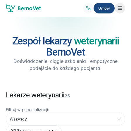
Umów
PRZYCHODNIA
Zespół lekarzy
weterynarii
O nas
BemoVet
Zespół
Doświadczenie, ciągłe szkolenia i empatyczne
podejście do każdego pacjenta.
Placówki
FAQ
Lekarze weterynarii
25
USŁUGI
Filtruj wg specjalizacji:
Specjalizacje
Wszyscy
Wizyty domowe