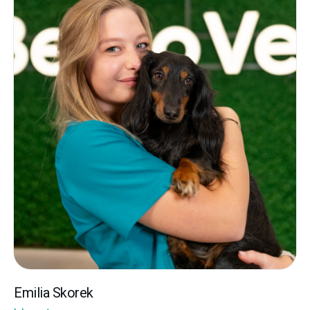
zajmujących się leczeniem zwierząt egzotycznych. W
wolnych chwilach fotografuję przyrodę, obserwuje ptaki -
poszukuję ciekawych gatunków w całej Polsce. Podróżuję,
jeżdżę rowerem i czytam książki (również te o ptakach).
Emilia Skorek