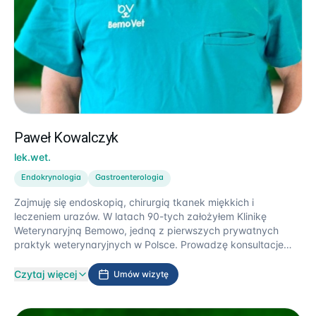
Paweł Kowalczyk
lek.wet.
Endokrynologia
Gastroenterologia
Zajmuję się endoskopią, chirurgią tkanek miękkich i
leczeniem urazów. W latach 90-tych założyłem Klinikę
Weterynaryjną Bemowo, jedną z pierwszych prywatnych
praktyk weterynaryjnych w Polsce. Prowadzę konsultacje
uniwersyteckie oraz częste warsztaty specjalistyczne dla
lekarzy weterynarii. Uczestniczę w międzynarodowych
Czytaj więcej
Umów wizytę
konferencjach weterynaryjnych.