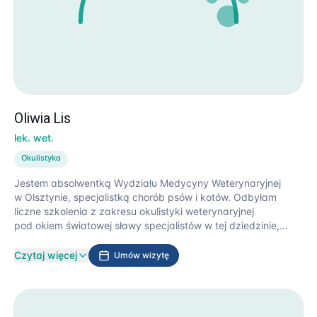
Oliwia Lis
lek. wet.
Okulistyka
Jestem absolwentką Wydziału Medycyny Weterynaryjnej
w Olsztynie, specjalistką chorób psów i kotów. Odbyłam
liczne szkolenia z zakresu okulistyki weterynaryjnej
pod okiem światowej sławy specjalistów w tej dziedzinie,
mi.in na Uniwersytecie Kalifornijskim w Davis, Uniwersytecie
w Barcelonie czy Animal Health Trust w Newmarket. Jestem
Czytaj więcej
Umów wizytę
wykładowczynią dla studentów specjalizacji „Choroby
zwierząt nieudomowionych” oraz autorką licznych publikacji
z zakresu okulistyki weterynaryjnej. Od kilku lat prowadzę
szkolenia dla lekarzy weterynarii i z dużym zaangażowaniem