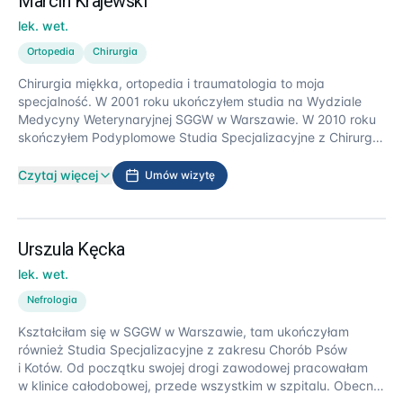
Marcin Krajewski
lek. wet.
Ortopedia
Chirurgia
Chirurgia miękka, ortopedia i traumatologia to moja
specjalność. W 2001 roku ukończyłem studia na Wydziale
Medycyny Weterynaryjnej SGGW w Warszawie. W 2010 roku
skończyłem Podyplomowe Studia Specjalizacyjne z Chirurgii
i Ortopedii na Uniwersytecie Warmińsko-Mazurskim
w Olsztynie. W roku 2015 ukończyłem szkolenie z technik
Czytaj więcej
Umów wizytę
operacyjnych TTA i TPLO prowadzone przez prof. Filippo
Maria Martiniego z University of Parma.
Urszula Kęcka
lek. wet.
Nefrologia
Kształciłam się w SGGW w Warszawie, tam ukończyłam
również Studia Specjalizacyjne z zakresu Chorób Psów
i Kotów. Od początku swojej drogi zawodowej pracowałam
w klinice całodobowej, przede wszystkim w szpitalu. Obecnie