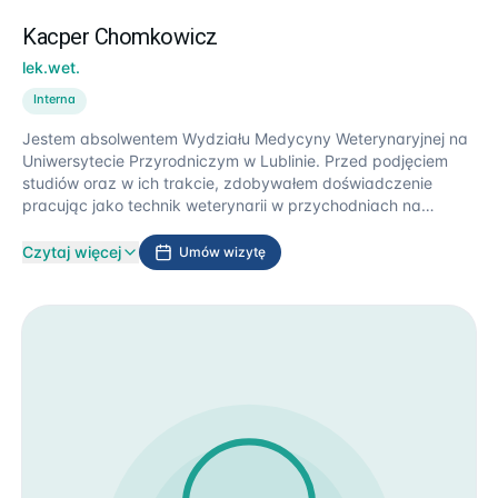
Kacper Chomkowicz
lek.wet.
Interna
Jestem absolwentem Wydziału Medycyny Weterynaryjnej na
Uniwersytecie Przyrodniczym w Lublinie. Przed podjęciem
studiów oraz w ich trakcie, zdobywałem doświadczenie
pracując jako technik weterynarii w przychodniach na
Dolnym Śląsku oraz Lublinie. Przez ostatnie 7 lat byłem
związany z interną psów i kotów, gdzie pod okiem lekarzy
Czytaj więcej
Umów wizytę
poszerzałem swoją wiedzę. Ukończyłem kurs radiologii klatki
piersiowej oraz jamy brzusznej. Prywatnie jestem opiekunem
trzech Boston Terrierów Marysi, Marcela oraz Klary, z którymi
odnosiłem sukcesy na wystawach psów. W wolnym czasie
uwielbiam podróżować i zwiedzać różne zakątki Europy,
jeździć na rowerze oraz gotować.