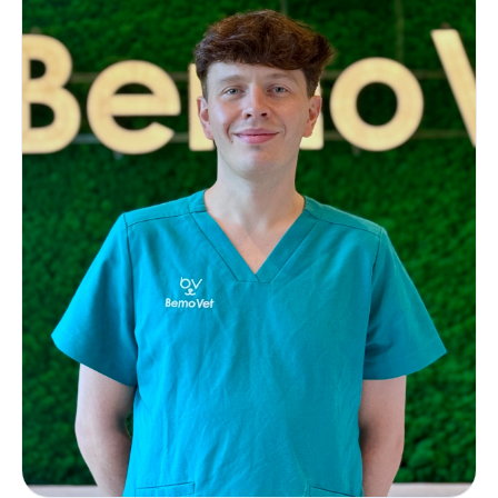
krajowych i międzynarodowych. Posiadam również wiedzę i
praktykę z zakresu pobierania biopsji cienko i gruboigłowej
oraz trepanobiopsji.