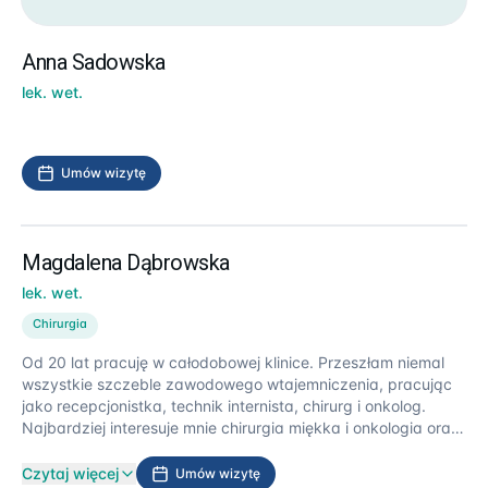
Anna Sadowska
lek. wet.
Umów wizytę
Magdalena Dąbrowska
lek. wet.
Chirurgia
Od 20 lat pracuję w całodobowej klinice. Przeszłam niemal
wszystkie szczeble zawodowego wtajemniczenia, pracując
jako recepcjonistka, technik internista, chirurg i onkolog.
Najbardziej interesuje mnie chirurgia miękka i onkologia oraz
łączenie tych dziedzin, w tym usuwanie nowotworów i
uzupełnienie leczenia poprzez chemioterapię, jeśli występuje
Czytaj więcej
Umów wizytę