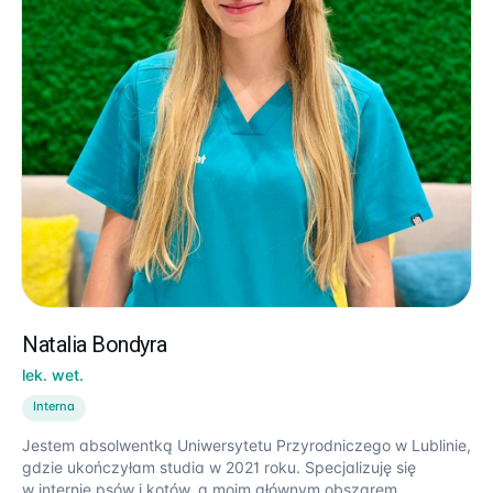
Natalia Bondyra
lek. wet.
Interna
Jestem absolwentką Uniwersytetu Przyrodniczego w Lublinie,
gdzie ukończyłam studia w 2021 roku. Specjalizuję się
w internie psów i kotów, a moim głównym obszarem