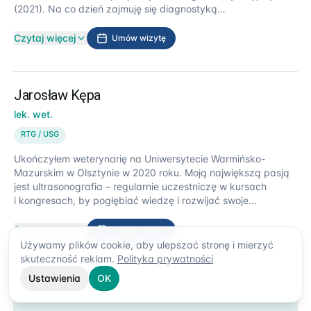
(2021). Na co dzień zajmuję się diagnostyką
ultrasonograficzną psów i kotów – wykonuję badania
m.in. jamy brzusznej, klatki piersiowej, tarczycy i innych
Czytaj więcej
Umów wizytę
struktur miękkotkankowych. Prowadzę również warsztaty
z zakresu USG jamy brzusznej dla lekarzy weterynarii. Stale
rozwijam swoje kompetencje, uczestnicząc w kursach
i konferencjach, w tym w międzynarodowych szkoleniach
Jarosław Kępa
ESAVS z ultrasonografii. Prywatnie opiekuję się dwoma
lek. wet.
wspaniałymi kotami, które skutecznie przypominają mi,
dlaczego wybrałam ten zawód.
RTG / USG
Ukończyłem weterynarię na Uniwersytecie Warmińsko-
Mazurskim w Olsztynie w 2020 roku. Moją największą pasją
jest ultrasonografia – regularnie uczestniczę w kursach
PL
EN
i kongresach, by pogłębiać wiedzę i rozwijać swoje
umiejętności diagnostyczne. Na co dzień jestem kocim tatą
Umów wizytę
Prosiaczka, Ryjusia Złomka i Grażyny. Po pracy najchętniej
Czytaj więcej
Umów wizytę
sięgam po książki fantasy, gram w siatkówkę
Używamy plików cookie, aby ulepszać stronę i mierzyć
+48 22 664 01 07
albo nadrabiam seriale. Praca ze zwierzętami to dla mnie
skuteczność reklam.
Polityka prywatności
nie tylko zawód, ale codzienna pasja i źródło satysfakcji.
Ustawienia
OK