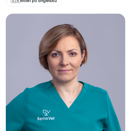
🇬🇧
Mówi po angielsku
Przed zabiegiem
Cennik
Blog
Praca
Kontakt